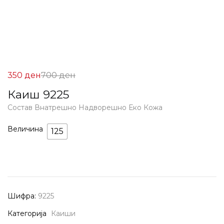
Цена
Нормална
350
ден
700
ден
на
Цена
Каиш 9225
Попуст:
700 ден.
Состав Внатрешно Надворешно Еко Кожа
350 ден.
Величина
125
Шифра:
9225
Категорија
Каиши