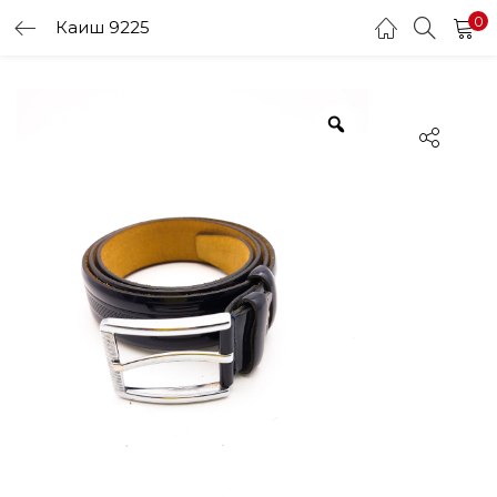
0
Каиш 9225
LOGIN
Enter your username and password to login.
Remember me
Login
Lost password?