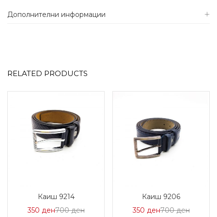
Дополнителни информации
RELATED PRODUCTS
Каиш 9214
Каиш 9206
Цена
Нормална
Цена
Нормал
350
ден
700
ден
350
ден
700
ден