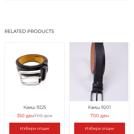
RELATED PRODUCTS
Каиш 9225
Каиш 9201
Цена
Нормална
350
ден
700
ден
700
ден
на
Цена
Избери опции
Избери опции
Попуст:
700 ден.