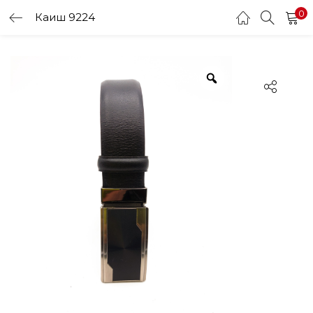
0
Каиш 9224
LOGIN
Enter your username and password to login.
Remember me
Login
Lost password?