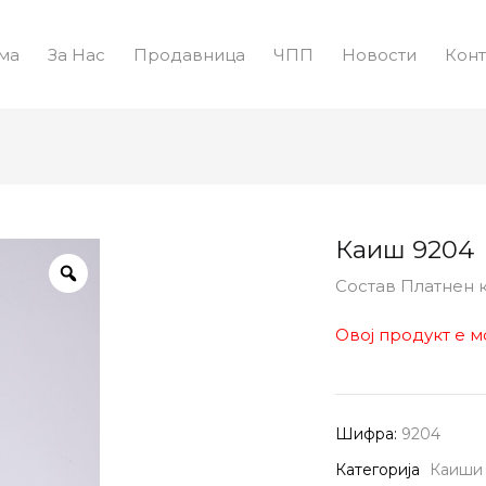
ма
За Нас
Продавница
ЧПП
Новости
Конт
Каиш 9204
Состав Платнен 
Овој продукт е м
Шифра:
9204
Категорија
Каиши