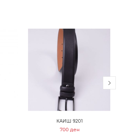
Избери опции
КАИШ 9201
ормална
700
ден