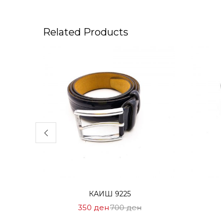
Related Products
Избери опции
КАИШ 9225
Цена
Нормална
350
ден
700
ден