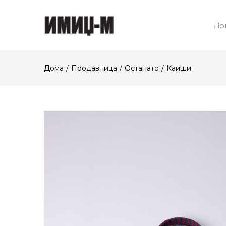
До
Дома
Продавница
Останато
Каиши