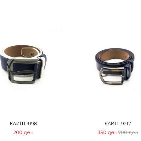
Избери опции
Избери опции
КАИШ 9198
КАИШ 9217
Цена
Н
200
ден
350
ден
700
ден