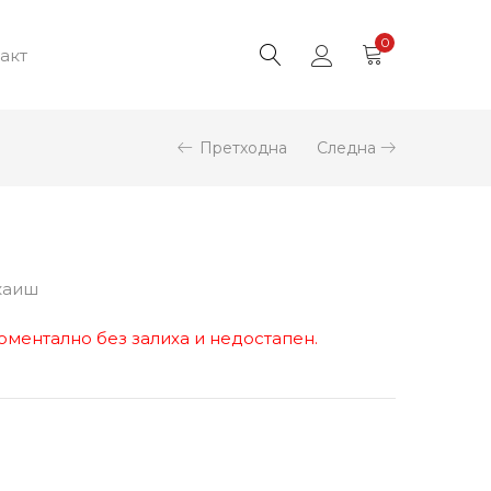
0
акт
Претходна
Следна
каиш
оментално без залиха и недостапен.