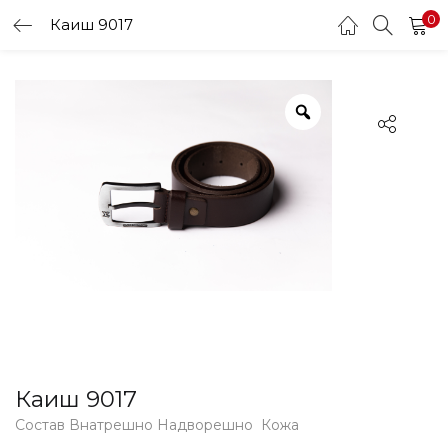
0
Каиш 9017
LOGIN
Enter your username and password to login.
Remember me
Login
Lost password?
Каиш 9017
Состав Внатрешно Надворешно Кожа