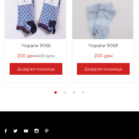
Чорапи 9066
Чорапи 9069
Цена
Нормална
200
ден
400
ден
200
ден
на
Цена
Додај во кошница
Додај во кошница
Попуст:
400 ден.
200 ден.