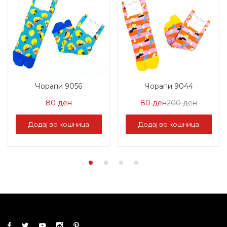
Чорапи 9056
Чорапи 9044
Цена
Нормал
80
ден
80
ден
200
ден
на
Цена
Додај во кошница
Додај во кошница
Попуст:
200 ден
80 ден.