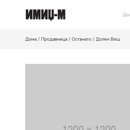
До
Дома
Продавница
Останато
Долен Веш