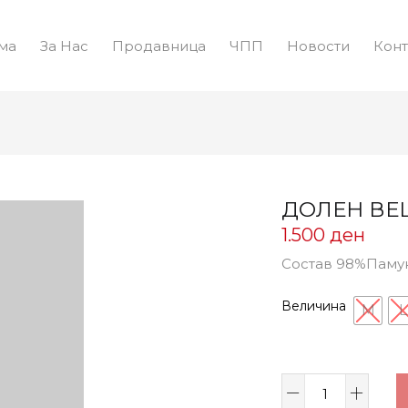
ма
За Нас
Продавница
ЧПП
Новости
Конт
ДОЛЕН ВЕШ
1.500
ден
Состав 98%Паму
Величина
M
L
ДОЛЕН