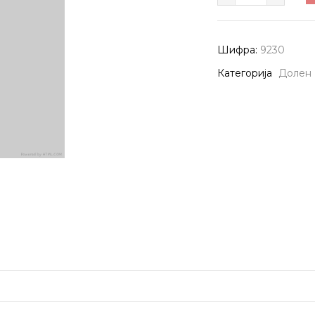
ВЕШ
9230
количина
Шифра:
9230
Категорија
Долен