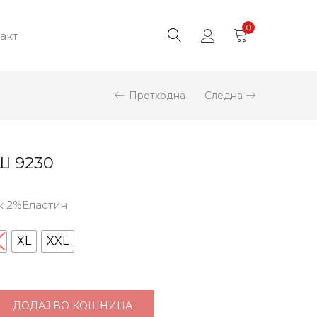
0
акт
Претходна
Следна
 9230
к 2%Еластин
XL
XXL
ДОДАЈ ВО КОШНИЦА