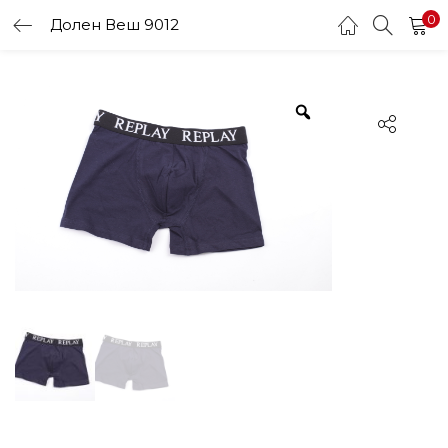
0
Долен Веш 9012
LOGIN
Enter your username and password to login.
Remember me
Login
Lost password?