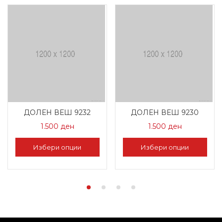
ДОЛЕН ВЕШ 9232
ДОЛЕН ВЕШ 9230
1.500
ден
1.500
ден
Избери опции
Избери опции
This
This
product
product
has
has
multiple
multiple
variants.
variants.