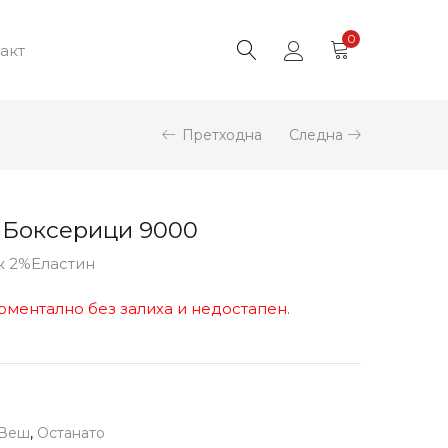
0
акт
Претходна
Следна
 Боксерици 9000
к 2%Еластин
оментално без залиха и недостапен.
 Веш
,
Останато