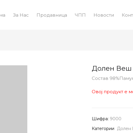
ма
За Нас
Продавница
ЧПП
Новости
Конт
Долен Веш
Состав 98%Паму
Овој продукт е м
Шифра:
9000
Категории
Долен