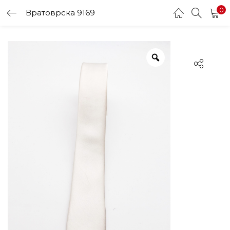
0
Вратоврска 9169
LOGIN
Enter your username and password to login.
Remember me
Login
Lost password?