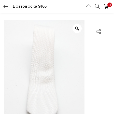
0
Вратоврска 9165
LOGIN
Enter your username and password to login.
Remember me
Login
Lost password?