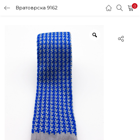
0
Вратоврска 9162
LOGIN
Enter your username and password to login.
Remember me
Login
Lost password?