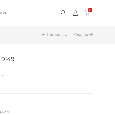
0
акт
Претходна
Следна
 9149
ук
рски