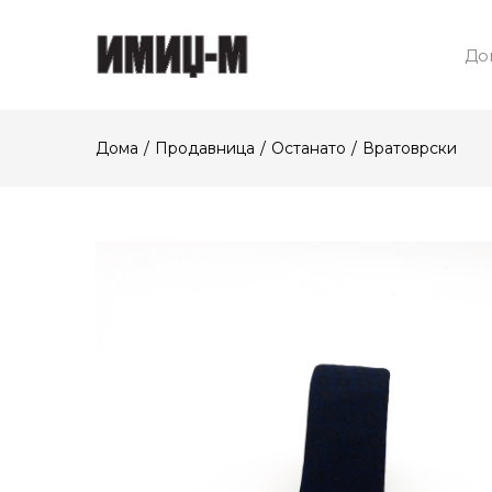
До
Дома
Продавница
Останато
Вратоврски