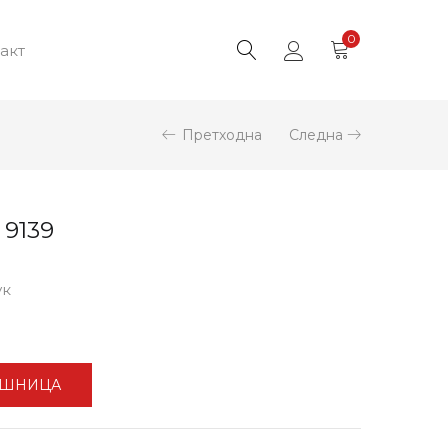
0
акт
Претходна
Следна
 9139
ук
ОШНИЦА