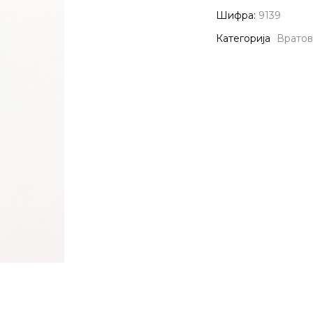
Шифра:
9139
Категорија
Вратов