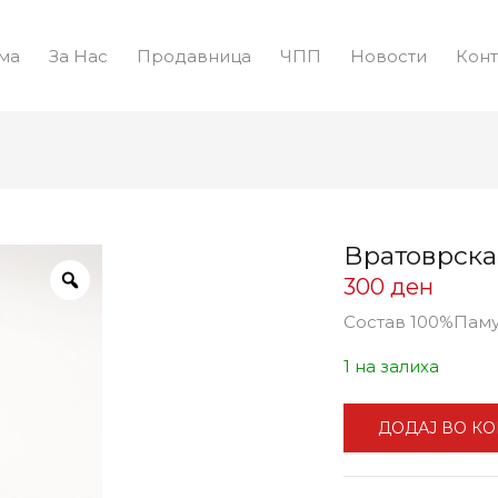
ма
За Нас
Продавница
ЧПП
Новости
Конт
Вратоврска
300
ден
Состав 100%Пам
1 на залиха
ДОДАЈ ВО К