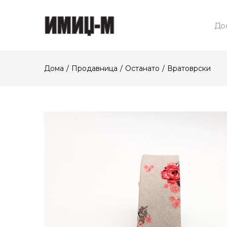
До
Дома
Продавница
Останато
Вратоврски