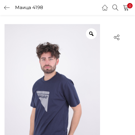
0
Маица 4198
LOGIN
Enter your username and password to login.
Remember me
Login
Lost password?