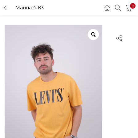
0
Маица 4183
LOGIN
Enter your username and password to login.
Remember me
Login
Lost password?