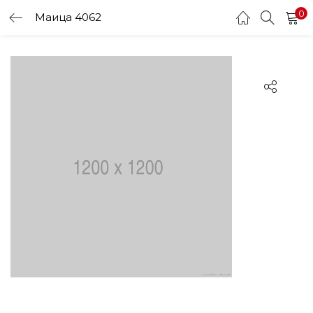
0
Маица 4062
LOGIN
Enter your username and password to login.
Remember me
Login
Lost password?