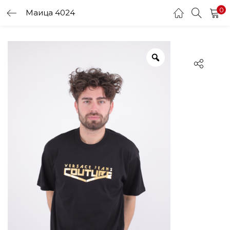
0
Маица 4024
LOGIN
Enter your username and password to login.
Remember me
Login
Lost password?