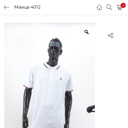
0
Маица 4012
LOGIN
Enter your username and password to login.
Remember me
Login
Lost password?