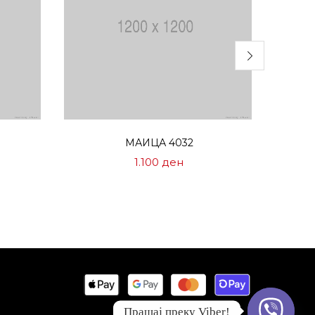
Избери опции
МАИЦА 4032
1.100
ден
Прашај преку Viber!