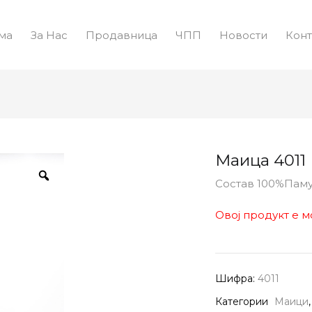
ма
За Нас
Продавница
ЧПП
Новости
Конт
Маица 4011
Состав 100%Пам
Овој продукт е м
Шифра:
4011
Категории
Маици