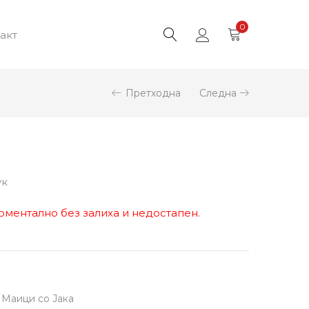
0
акт
Претходна
Следна
ук
оментално без залиха и недостапен.
,
Маици со Јака