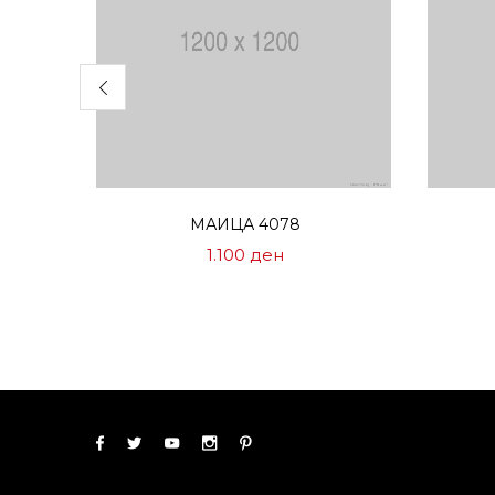
Избери опции
МАИЦА 4078
1.100
ден