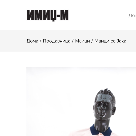
До
Дома
Продавница
Маици
Маици со Јака