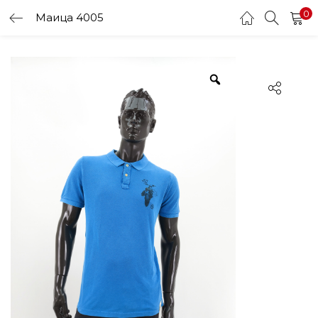
0
Маица 4005
LOGIN
Enter your username and password to login.
Remember me
Login
Lost password?