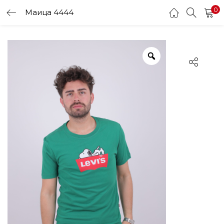
0
Маица 4444
LOGIN
Enter your username and password to login.
Remember me
Login
Lost password?