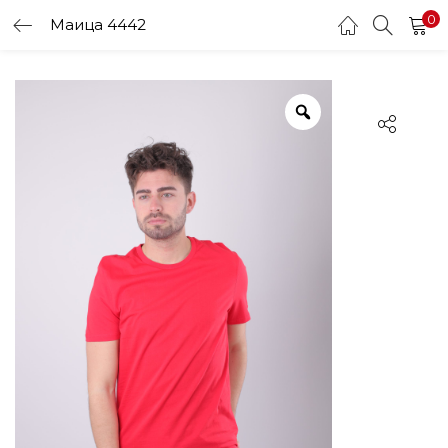
0
Маица 4442
LOGIN
Enter your username and password to login.
Remember me
Login
Lost password?