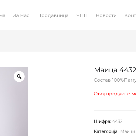
ма
За Нас
Продавница
ЧПП
Новости
Конт
Маица 443
Состав 100%Пам
Овој продукт е м
Шифра:
4432
Категорија
Маици