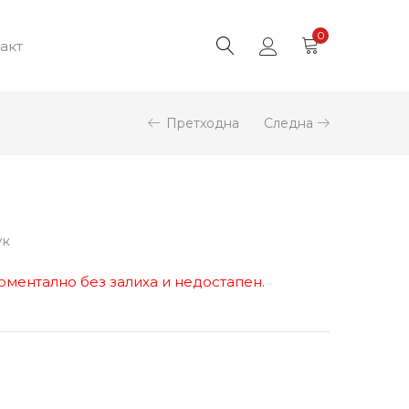
0
акт
Претходна
Следна
2
ук
оментално без залиха и недостапен.