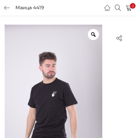
0
Маица 4419
LOGIN
Enter your username and password to login.
Remember me
Login
Lost password?