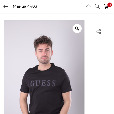
0
Маица 4403
LOGIN
Enter your username and password to login.
Remember me
Login
Lost password?