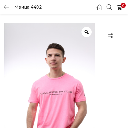
0
Маица 4402
LOGIN
Enter your username and password to login.
Remember me
Login
Lost password?