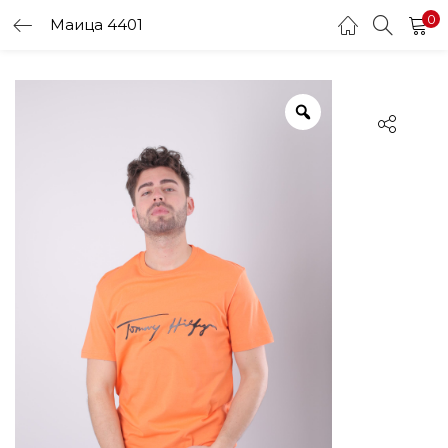
0
Маица 4401
LOGIN
Enter your username and password to login.
Remember me
Login
Lost password?