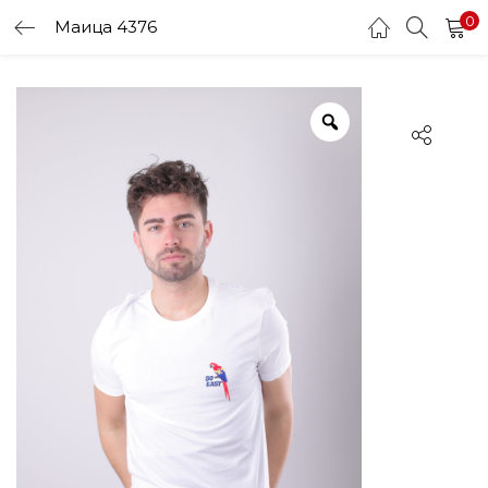
0
Маица 4376
LOGIN
Enter your username and password to login.
Remember me
Login
Lost password?