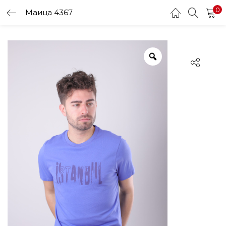
0
Маица 4367
LOGIN
Enter your username and password to login.
Remember me
Login
Lost password?