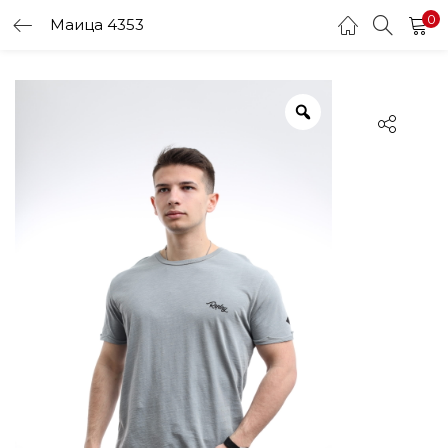
0
Маица 4353
LOGIN
Enter your username and password to login.
Remember me
Login
Lost password?