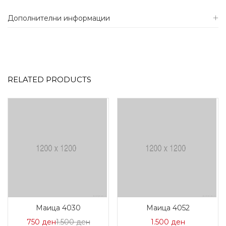
Дополнителни информации
RELATED PRODUCTS
Маица 4030
Маица 4052
Цена
Нормална
750
ден
1.500
ден
1.500
ден