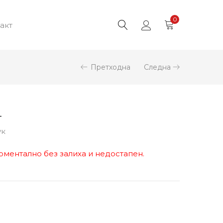
0
акт
Претходна
Следна
4
ук
оментално без залиха и недостапен.