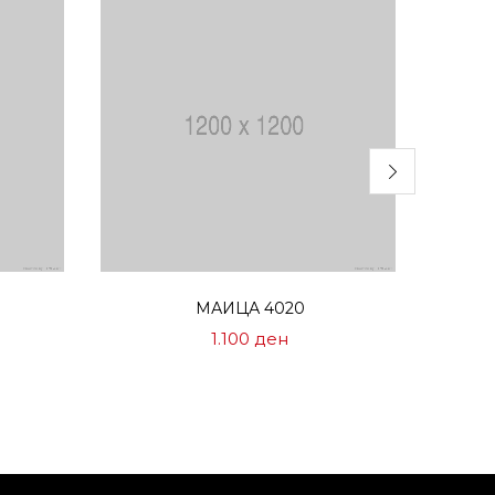
Избери опции
МАИЦА 4020
1.100
ден