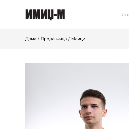
До
Дома
Продавница
Маици