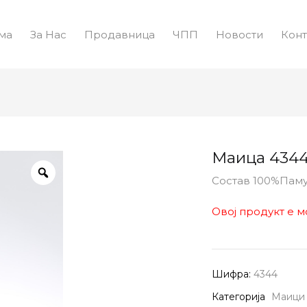
ма
За Нас
Продавница
ЧПП
Новости
Конт
Маица 434
Состав 100%Пам
Овој продукт е м
Шифра:
4344
Категорија
Маици