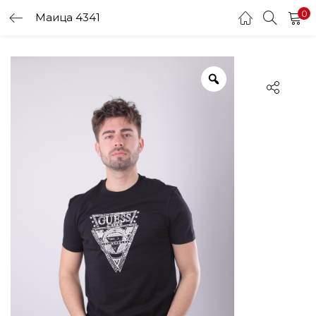
0
Маица 4341
LOGIN
Enter your username and password to login.
Remember me
Login
Lost password?