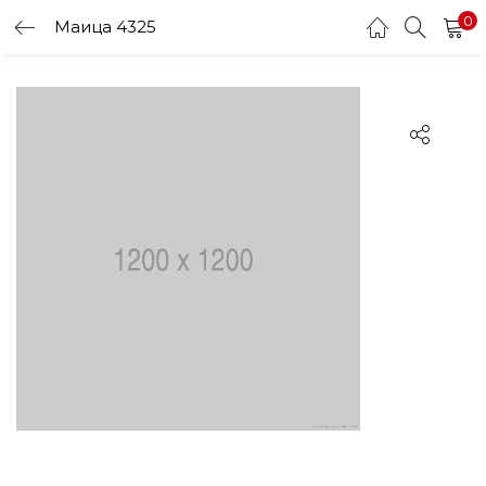
0
Маица 4325
LOGIN
Enter your username and password to login.
Remember me
Login
Lost password?