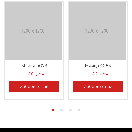
Маица 4073
Маица 4083
1.500
ден
1.500
ден
Избери опции
Избери опции
This
This
product
product
has
has
multiple
multiple
variants.
variants.