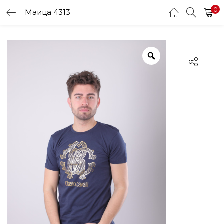
0
Маица 4313
LOGIN
Enter your username and password to login.
Remember me
Login
Lost password?