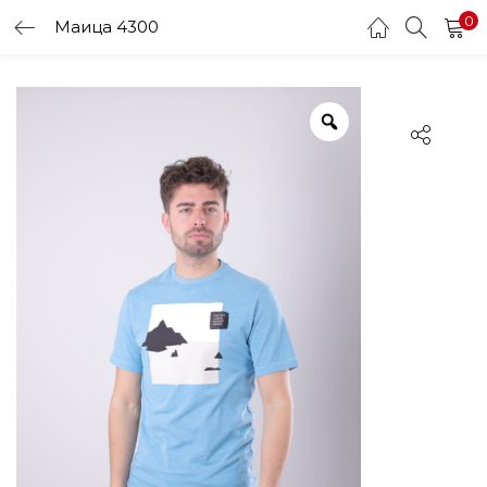
0
Маица 4300
LOGIN
Enter your username and password to login.
Remember me
Login
Lost password?