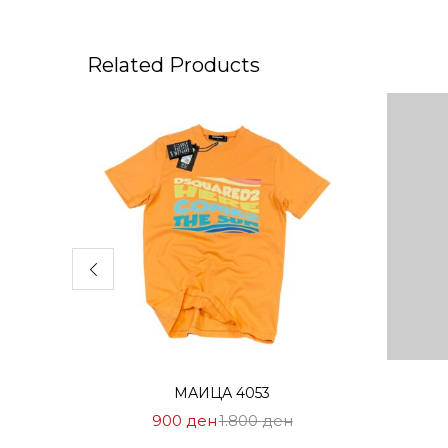
Related Products
Избери опции
МАИЦА 4053
Цена
Нормална
900
ден
1.800
ден