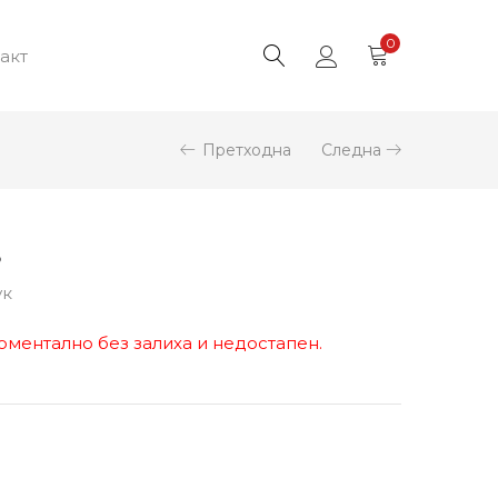
0
акт
Претходна
Следна
8
ук
оментално без залиха и недостапен.