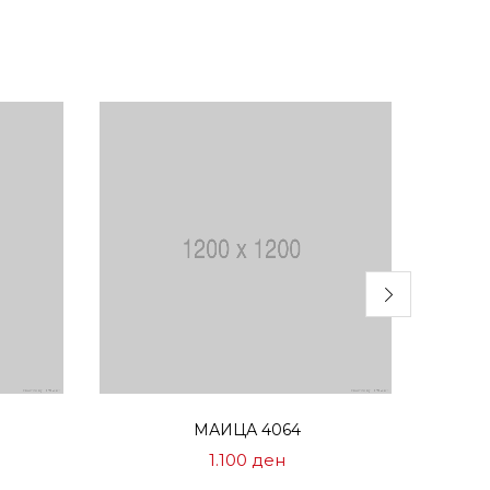
Избери опции
МАИЦА 4064
1.100
ден