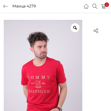
0
Маица 4279
LOGIN
Enter your username and password to login.
Remember me
Login
Lost password?