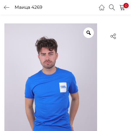
0
Маица 4269
LOGIN
Enter your username and password to login.
Remember me
Login
Lost password?