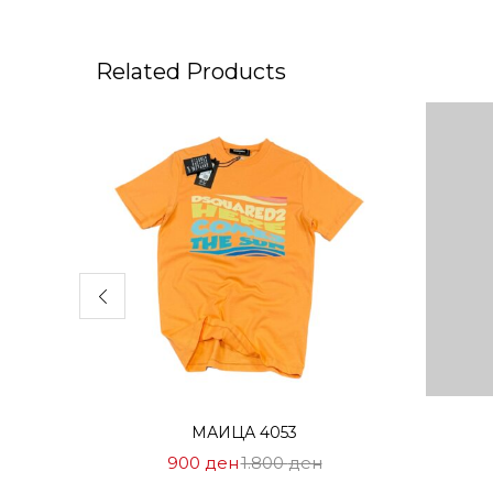
Related Products
Избери опции
МАИЦА 4053
Цена
Нормална
900
ден
1.800
ден