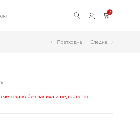
0
акт
Претходна
Следна
8
ук
оментално без залиха и недостапен.