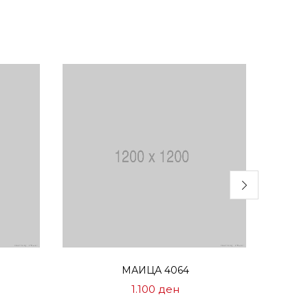
Избери опции
МАИЦА 4064
1.100
ден