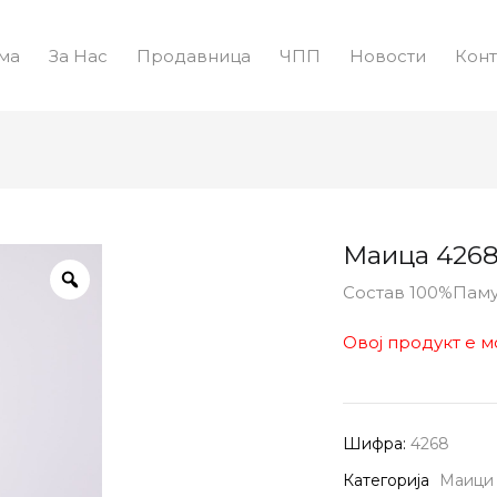
ма
За Нас
Продавница
ЧПП
Новости
Конт
Маица 426
Состав 100%Пам
Овој продукт е м
Шифра:
4268
Категорија
Маици