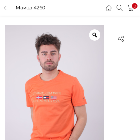
0
Маица 4260
LOGIN
Enter your username and password to login.
Remember me
Login
Lost password?