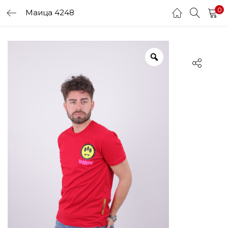
0
Маица 4248
LOGIN
Enter your username and password to login.
Remember me
Login
Lost password?