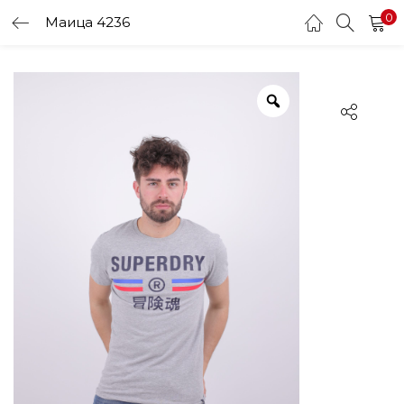
0
Маица 4236
LOGIN
Enter your username and password to login.
Remember me
Login
Lost password?