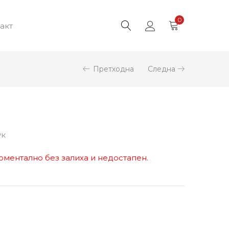
0
акт
Претходна
Следна
ук
оментално без залиха и недостапен.