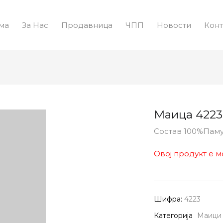
ма
За Нас
Продавница
ЧПП
Новости
Конт
Маица 4223
Состав 100%Пам
Овој продукт е м
Шифра:
4223
Категорија
Маици