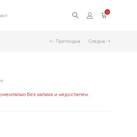
0
акт
Претходна
Следна
ук
оментално без залиха и недостапен.