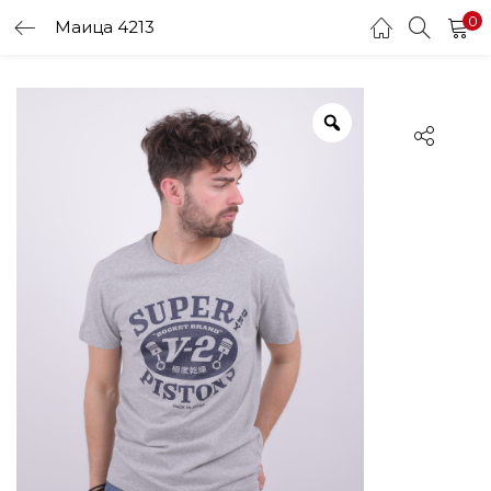
0
Маица 4213
LOGIN
Enter your username and password to login.
Remember me
Login
Lost password?