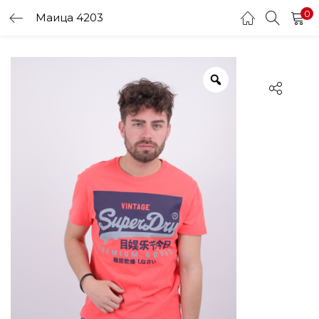
0
Маица 4203
LOGIN
Enter your username and password to login.
Remember me
Login
Lost password?