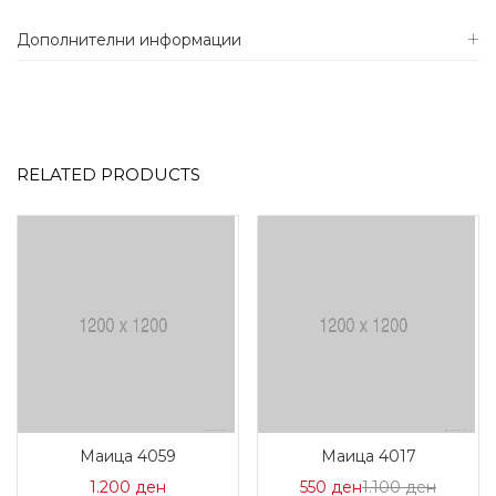
Дополнителни информации
RELATED PRODUCTS
Маица 4059
Маица 4017
Цена
Нормал
1.200
ден
550
ден
1.100
ден