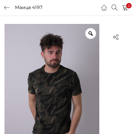
0
Маица 4197
LOGIN
Enter your username and password to login.
Remember me
Login
Lost password?