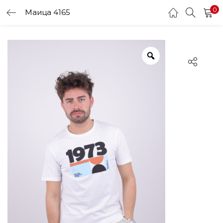
0
Маица 4165
LOGIN
Enter your username and password to login.
Remember me
Login
Lost password?