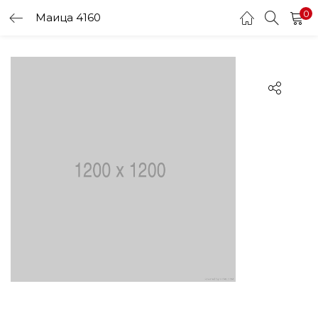
0
Маица 4160
LOGIN
Enter your username and password to login.
Remember me
Login
Lost password?