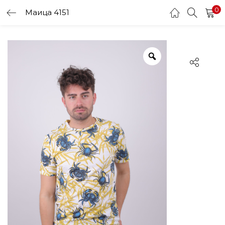
0
Маица 4151
LOGIN
Enter your username and password to login.
Remember me
Login
Lost password?